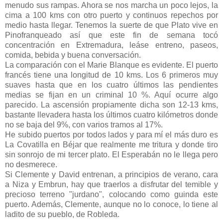
menudo sus rampas. Ahora se nos marcha un poco lejos, la
cima a 100 kms con otro puerto y continuos repechos por
medio hasta llegar. Tenemos la suerte de que Plato vive en
Pinofranqueado así que este fin de semana tocó
concentración en Extremadura, leáse entreno, paseos,
comida, bebida y buena conversación.
La comparación con el Marie Blanque es evidente. El puerto
francés tiene una longitud de 10 kms. Los 6 primeros muy
suaves hasta que en los cuatro últimos las pendientes
medias se fijan en un criminal 10 %. Aquí ocurre algo
parecido. La ascensión propiamente dicha son 12-13 kms,
bastante llevadera hasta los últimos cuatro kilómetros donde
no se baja del 9%, con varios tramos al 17%.
He subido puertos por todos lados y para mí el más duro es
La Covatilla en Béjar que realmente me tritura y donde tiro
sin sonrojo de mi tercer plato. El Esperabán no le llega pero
no desmerece.
Si Clemente y David entrenan, a principios de verano, cara
a Niza y Embrun, hay que traerlos a disfrutar del temible y
precioso terreno "jurdano", colocando como guinda este
puerto. Además, Clemente, aunque no lo conoce, lo tiene al
ladito de su pueblo, de Robleda.