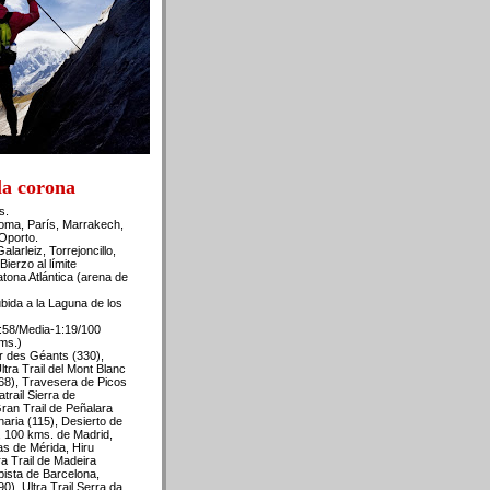
 la corona
s.
oma, París, Marrakech,
 Oporto.
alarleiz, Torrejoncillo,
Bierzo al límite
tona Atlántica (arena de
ubida a la Laguna de los
2:58/Media-1:19/100
ms.)
or des Géants (330),
Ultra Trail del Mont Blanc
68), Travesera de Picos
trail Sierra de
ran Trail de Peñalara
aria (115), Desierto de
, 100 kms. de Madrid,
s de Mérida, Hiru
ra Trail de Madeira
pista de Barcelona,
0), Ultra Trail Serra da