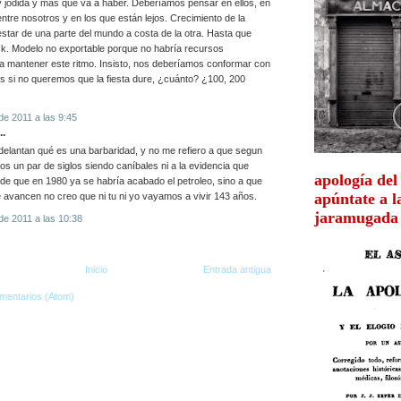
jodida y más que va a haber. Deberíamos pensar en ellos, en
entre nosotros y en los que están lejos. Crecimiento de la
estar de una parte del mundo a costa de la otra. Hasta que
k. Modelo no exportable porque no habría recursos
ra mantener este ritmo. Insisto, nos deberíamos conformar con
 si no queremos que la fiesta dure, ¿cuánto? ¿100, 200
de 2011 a las 9:45
..
delantan qué es una barbaridad, y no me refiero a que segun
os un par de siglos siendo caníbales ni a la evidencia que
apología del
de que en 1980 ya se habría acabado el petroleo, sino a que
apúntate a 
avancen no creo que ni tu ni yo vayamos a vivir 143 años.
jaramugada
de 2011 a las 10:38
Inicio
Entrada antigua
mentarios (Atom)