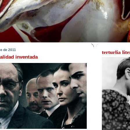
re de 2011
terturlia lit
ealidad inventada