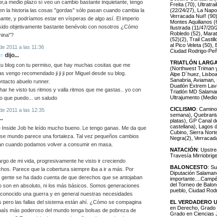
ior,a medio plazo sí veo un cambio bastante inquietante, tengo
Freita (70), Ultratra
(22/24/27), La Napo
 en la historia las cosas "gordas" sólo pasan cuando cambia la
Verracada Nui!! (90)
ante, y podríamos estar en vísperas de algo así. El imperio
Montes Aquilianos 
sido objetivamente bastante benévolo con nosotros ¿Cómo
Ilustrada (11/47/20
Robledo (52), Mara
hina"?
(52)(2), Trail Castil
al Pico Veleta (50), 
de 2011 a las 11:36
Ciudad Rodrigo-Peñ
er
dijo...
TRIATLÓN LARGA
tu blog con tu permiso, que hay muchas cositas que me
(Northwest Triman y
s vengo recomendado ji ji ji por Miguel desde su blog.
Alpe D´huez, Lisboa(
Sanabria, Aviaman,
ntacto abuelo runner.
Duatlón Extrem Lav
ar he visto tus ritmos y valla ritmos que me gastas.. yo con
Triatlón MD Salama
Ultrajumento (Medio
o que puedo... un saludo
CICLISMO
: Camino
de 2011 a las 12:35
semana), Quebrant
..
platas), GP Canal de
castellana), Lagos
 Inside Job he leído mucho bueno. Le tengo ganas. Me da que
Cubino, Sierra Nort
ese mundo parece una fortaleza. Tal vez pequeños cambios
Negra(2), Verracada 
rán cuando podamos volver a consumir en masa.
NATACIÓN
: Upstre
Travesía Mirriobrig
argo de mi vida, progresivamente he visto ir creciendo
BALONCESTO
: S
hos. Parece que la cobertura siempre iba a ir a más. Por
Diputación Salaman
a gente se ha dado cuenta de que derechos que se antojaban
importante....Camp
del Torneo de Balon
lo son en absoluto, ni los más básicos. Somos generaciones
pueblo, Ciudad Rod
conocido una guerra y en general nuestras necesidades
EL VERDADERO 
s pero las fallas del sistema están ahí. ¿Cómo se compagina
en Derecho, Grado 
país más poderoso del mundo tenga bolsas de pobreza de
Grado en Ciencias J