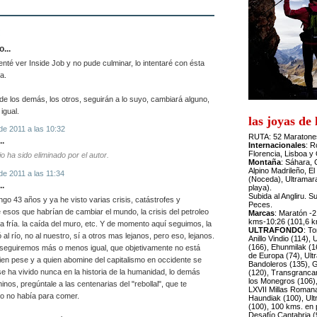
:
o...
enté ver Inside Job y no pude culminar, lo intentaré con ésta
a.
 de los demás, los otros, seguirán a lo suyo, cambiará alguno,
igual.
las joyas de
de 2011 a las 10:32
RUTA
: 52 Maratone
..
Internacionales
: R
Florencia, Lisboa y
o ha sido eliminado por el autor.
Montaña
: Sáhara, G
Alpino Madrileño, El 
de 2011 a las 11:34
(Noceda), Ultramara
..
playa).
Subida al Angliru. S
ngo 43 años y ya he visto varias crisis, catástrofes y
Peces.
 esos que habrían de cambiar el mundo, la crisis del petroleo
Marcas
: Maratón -
kms-10:26 (101,6 k
ra fría. la caída del muro, etc. Y de momento aquí seguimos, la
ULTRAFONDO
: T
 al río, no al nuestro, sí a otros mas lejanos, pero eso, lejanos.
Anillo Vindio (114), 
(166), Ehunmilak (1
 seguiremos más o menos igual, que objetivamente no está
de Europa (74), Ultra
ien pese y a quien abomine del capitalismo en occidente se
Bandoleros (135), G
e ha vivido nunca en la historia de la humanidad, lo demás
(120), Transgrancan
los Monegros (106)
nos, pregúntale a las centenarias del "rebollal", que te
LXVII Millas Romana
o no había para comer.
Haundiak (100), Ult
(100), 100 kms. en 
Desafío Cantabria (9