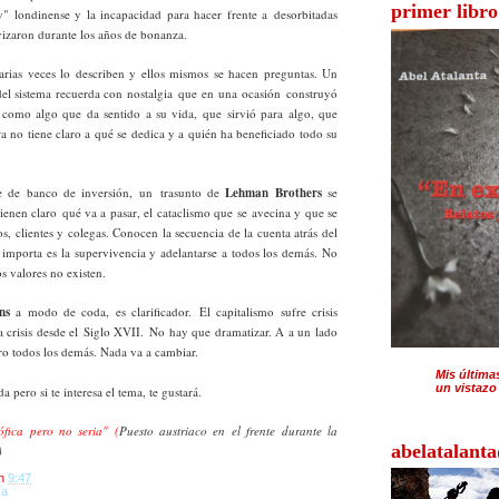
primer libro
ty" londinense y la incapacidad para hacer frente a desorbitadas
avizaron durante los años de bonanza.
Varias veces lo describen y ellos mismos se hacen preguntas. Un
del sistema recuerda con nostalgia que en una ocasión construyó
 como algo que da sentido a su vida, que sirvió para algo, que
a no tiene claro a qué se dedica y a quién ha beneficiado todo su
e de banco de inversión, un trasunto de
Lehman Brothers
se
ienen claro qué va a pasar, el cataclismo que se avecina y que se
os, clientes y colegas. Conocen la secuencia de la cuenta atrás del
importa es la supervivencia y adelantarse a todos los demás. No
s valores no existen.
ns
a modo de coda, es clarificador. El capitalismo sufre crisis
 crisis desde el Siglo XVII. No hay que dramatizar. A a un lado
tro todos los demás. Nada va a cambiar.
Mis última
un vistazo
 pero si te interesa el tema, te gustará.
ófica pero no seria"
(
Puesto austriaco en el frente durante la
abelatalant
)
n
9:47
ía