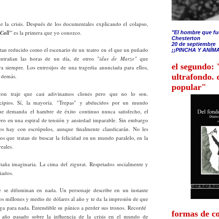
e la crisis. Después de los documentales explicando el colapso,
Call"
es la primera que yo conozco.
"El hombre que fu
Chesterton
20 de septiembre
tan reducido como el escenario de un teatro en el que un puñado
¡¡PINCHA Y ANÍMA
entrañan las horas de un día, de otros
"idus de Marzo"
que
el segundo: 
 siempre. Los entresijos de una tragedia anunciada para ellos,
ultrafondo. 
s demás.
popular"
 con traje que casi adivinamos clones pero que no lo son.
cipios. Sí, la mayoría. "Trepas" y abducidos por un mundo
ue demanda el hambre de éxito continuo nunca satisfecho, el
nero en una espiral de tensión y ansiedad imparable. Sin embargo
 Los hay con escrúpulos, aunque finalmente claudicarán. No les
os que tratan de buscar la felicidad en un mundo paralelo, en la
eales.
taña imaginaria. La cima del zigurat. Respetados socialmente y
iados.
 se difuminan en nada. Un personaje describe en un instante
os millones y medio de dólares al año y te da la impresión de que
lega para nada. Entendible su pánico a perder sus tronos. Recordé
formas de c
l año pasado sobre la influencia de la crisis en el mundo de