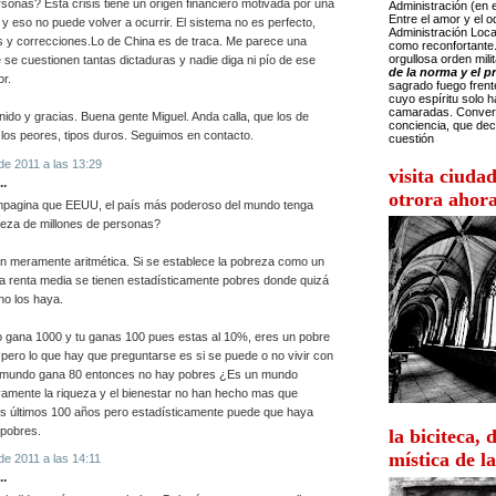
rsonas? Esta crisis tiene un origen financiero motivada por una
Administración (en e
Entre el amor y el od
l y eso no puede volver a ocurrir. El sistema no es perfecto,
Administración Loca
es y correcciones.Lo de China es de traca. Me parece una
como reconfortante
orgullosa orden mili
se cuestionen tantas dictaduras y nadie diga ni pío de ese
de la norma y el 
r.
sagrado fuego frente
cuyo espíritu solo 
camaradas. Convert
nido y gracias. Buena gente Miguel. Anda calla, que los de
conciencia, que dec
 los peores, tipos duros. Seguimos en contacto.
cuestión
de 2011 a las 13:29
visita ciuda
..
otrora ahor
agina que EEUU, el país más poderoso del mundo tenga
reza de millones de personas?
n meramente aritmética. Si se establece la pobreza como un
la renta media se tienen estadísticamente pobres donde quizá
no los haya.
o gana 1000 y tu ganas 100 pues estas al 10%, eres un pobre
pero lo que hay que preguntarse es si se puede o no vivir con
el mundo gana 80 entonces no hay pobres ¿Es un mundo
vamente la riqueza y el bienestar no han hecho mas que
os últimos 100 años pero estadísticamente puede que haya
pobres.
la biciteca, 
mística de la
de 2011 a las 14:11
..