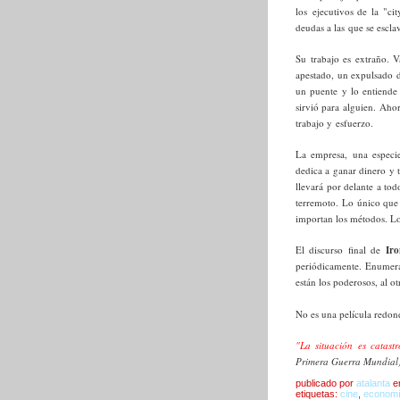
los ejecutivos de la "ci
deudas a las que se escl
Su trabajo es extraño. 
apestado, un expulsado 
un puente y lo entiende
sirvió para alguien. Ahor
trabajo y esfuerzo.
La empresa, una especi
dedica a ganar dinero y t
llevará por delante a tod
terremoto. Lo único que 
importan los métodos. Lo
El discurso final de
Iro
periódicamente. Enumera
están los poderosos, al o
No es una película redonda
"La situación es catastr
Primera Guerra Mundial
publicado por
atalanta
e
etiquetas:
cine
,
econom