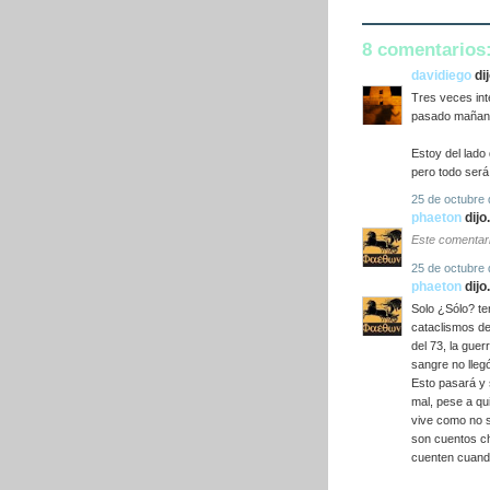
8 comentarios
davidiego
dij
Tres veces int
pasado mañan
Estoy del lado
pero todo será 
25 de octubre 
phaeton
dijo.
Este comentari
25 de octubre 
phaeton
dijo.
Solo ¿Sólo? te
cataclismos de
del 73, la guer
sangre no llegó
Esto pasará y
mal, pese a qu
vive como no s
son cuentos chi
cuenten cuand