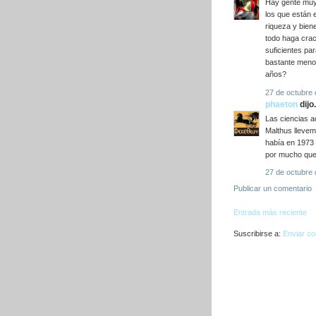
Hay gente muy 
los que están 
riqueza y bien
todo haga crac
suficientes pa
bastante menos
años?
27 de octubre 
phaeton
dijo.
Las ciencias a
Malthus llevem
había en 1973 
por mucho que 
27 de octubre 
Publicar un comentario
Entrada más reciente
Suscribirse a:
Enviar co