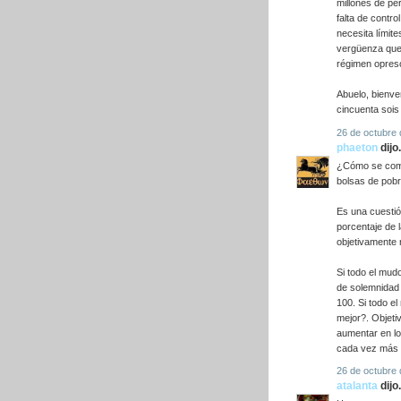
millones de pe
falta de contro
necesita límit
vergüenza que 
régimen opreso
Abuelo, bienve
cincuenta sois
26 de octubre 
phaeton
dijo.
¿Cómo se comp
bolsas de pob
Es una cuestió
porcentaje de 
objetivamente 
Si todo el mud
de solemnidad 
100. Si todo 
mejor?. Objeti
aumentar en l
cada vez más 
26 de octubre 
atalanta
dijo.