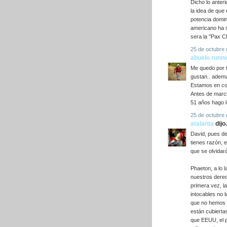
Dicho lo anter
la idea de que
potencia domin
americano ha 
sera la "Pax C
25 de octubre 
abuelo runn
Me quedo por 
gustan.. adema
Estamos en co
Antes de march
51 años hago l
25 de octubre 
atalanta
dijo.
David, pues de
tienes razón, 
que se olvida
Phaeton, a lo l
nuestros derec
primera vez, l
intocables no 
que no hemos 
están cubierta
que EEUU, el 