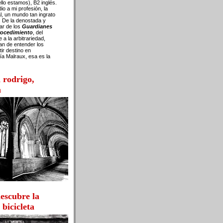
llo estamos), B2 inglés.
io a mi profesión, la
l, un mundo tan ingrato
. De la denostada y
tar de los
Guardianes
procedimiento
, del
 a la arbitrariedad,
han de entender los
ir destino en
ía Malraux, esa es la
d rodrigo,
a
descubre la
 bicicleta