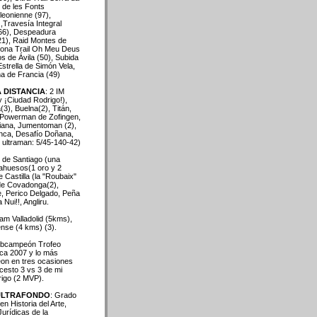
il de les Fonts
leonienne (97),
,Travesía Integral
(66), Despeadura
/21), Raid Montes de
tona Trail Oh Meu Deus
los de Ávila (50), Subida
Estrella de Simón Vela,
a de Francia (49)
 DISTANCIA
: 2 IM
 ¡Ciudad Rodrigo!),
3), Buelna(2), Titán,
 Powerman de Zofingen,
iana, Jumentoman (2),
nca, Desafío Doñana,
 ultraman: 5/45-140-42)
 de Santiago (una
ahuesos(1 oro y 2
 Castilla (la "Roubaix"
 de Covadonga(2),
e, Perico Delgado, Peña
Nui!!, Angliru.
am Valladolid (5kms),
ense (4 kms) (3).
ubcampeón Trofeo
ca 2007 y lo más
éon en tres ocasiones
cesto 3 vs 3 de mi
rigo (2 MVP).
ULTRAFONDO
: Grado
en Histo
ria del Arte,
urídicas de la