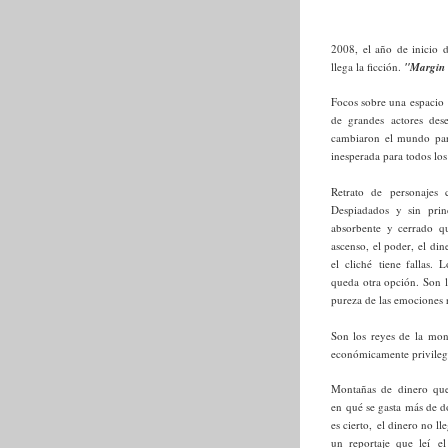
2008, el año de inicio d
llega la ficción.
"Margin 
Focos sobre una espacio 
de grandes actores des
cambiaron el mundo para
inesperada para todos lo
Retrato de personajes
Despiadados y sin prin
absorbente y cerrado q
ascenso, el poder, el di
el cliché tiene fallas.
queda otra opción. Son l
pureza de las emociones r
Son los reyes de la mon
económicamente privileg
Montañas de dinero que
en qué se gasta más de d
es cierto, el dinero no l
un reportaje que leí e